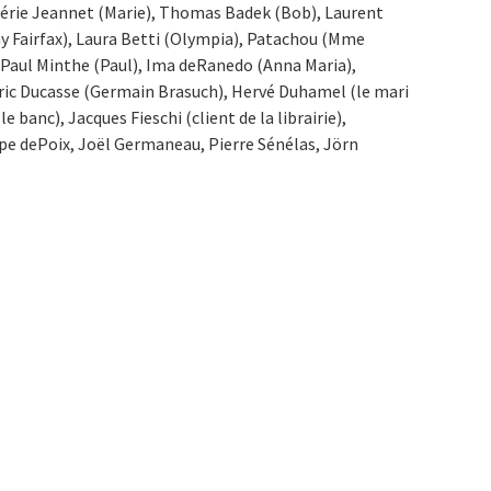
alérie Jeannet (Marie), Thomas Badek (Bob), Laurent
y Fairfax), Laura Betti (Olympia), Patachou (Mme
 Paul Minthe (Paul), Ima deRanedo (Anna Maria),
éric Ducasse (Germain Brasuch), Hervé Duhamel (le mari
 banc), Jacques Fieschi (client de la librairie),
pe dePoix, Joël Germaneau, Pierre Sénélas, Jörn