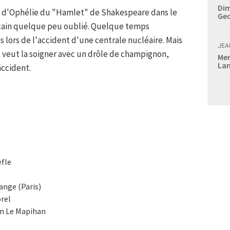
Dim
ôle d'Ophélie du "Hamlet" de Shakespeare dans le
Geo
cain quelque peu oublié. Quelque temps
s lors de l'accident d'une centrale nucléaire. Mais
JEA
, veut la soigner avec un drôle de champignon,
Mer
Lan
ccident.
èfle
ange (Paris)
orel
nn Le Mapihan