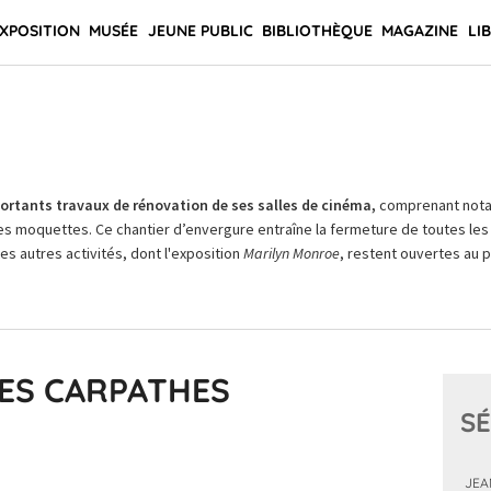
XPOSITION
MUSÉE
JEUNE PUBLIC
BIBLIOTHÈQUE
MAGAZINE
LI
rtants travaux de rénovation de ses salles de cinéma,
comprenant not
es moquettes. Ce chantier d’envergure entraîne la fermeture de toutes les 
Les autres activités, dont l'exposition
Marilyn Monroe
, restent ouvertes au pu
ES CARPATHES
SÉ
JEA