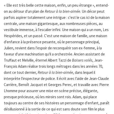
« Elle est très belle cette maison, enfin, un peu étrange », entend-
on au détour d'un plan de
Retour à la bien-aimée
. Un décor peut
parfois aspirer totalement une intrigue : c'est le cas ici de la maison
centrale, une maison gigantesque, aux nombreuses pièces, au
vestibule immense, à l'escalier infini. Une maison qui a un nom, Les
Hespérides, et un passé. C'est une maison de famille, une maison
d'enfance à la présence pesante, où le personnage principal,
Julien, revient dans l'espoir de reconquérir son ex-femme, à la
faveur d'une machination qu'il a orchestrée. Ancien assistant de
Truffaut et Melville, éternel Albert Tazzi de
Baisers volés
, Jean-
François Adam réalise trois longs métrages dans les années 70,
dont ce tout dernier,
Retour à la bien-aimée
, dans lequel il
interprète l'inspecteur de police. Il écrit avec l'aide de Jean-Claude
Carrière, Benoît Jacquot et Georges Perec, et travaille avec Pierre
Lhomme pour assurer une mise en scène précise, élégante,
presque précieuse, où les miroirs sont rois. Adam, qui place
toujours au centre de ses histoires un personnage d'enfant, paraît
désillusionné à la sortie de ce qui est sans doute son film le plus