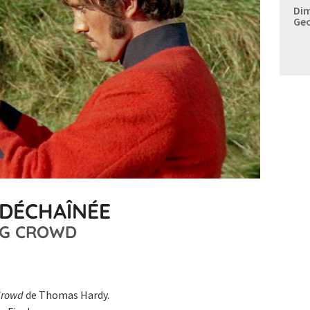
Dim
Geo
 DÉCHAÎNÉE
NG CROWD
Crowd
de Thomas Hardy.