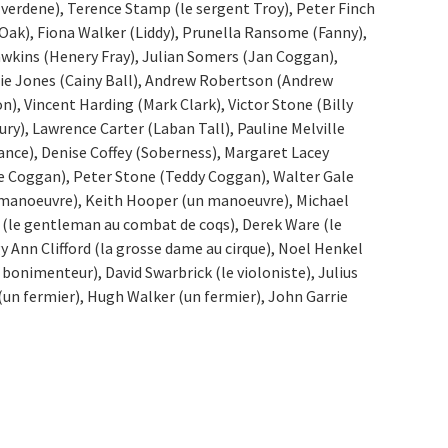
Everdene), Terence Stamp (le sergent Troy), Peter Finch
Oak), Fiona Walker (Liddy), Prunella Ransome (Fanny),
wkins (Henery Fray), Julian Somers (Jan Coggan),
ie Jones (Cainy Ball), Andrew Robertson (Andrew
, Vincent Harding (Mark Clark), Victor Stone (Billy
ry), Lawrence Carter (Laban Tall), Pauline Melville
nce), Denise Coffey (Soberness), Margaret Lacey
Coggan), Peter Stone (Teddy Coggan), Walter Gale
 manoeuvre), Keith Hooper (un manoeuvre), Michael
(le gentleman au combat de coqs), Derek Ware (le
y Ann Clifford (la grosse dame au cirque), Noel Henkel
e bonimenteur), David Swarbrick (le violoniste), Julius
(un fermier), Hugh Walker (un fermier), John Garrie