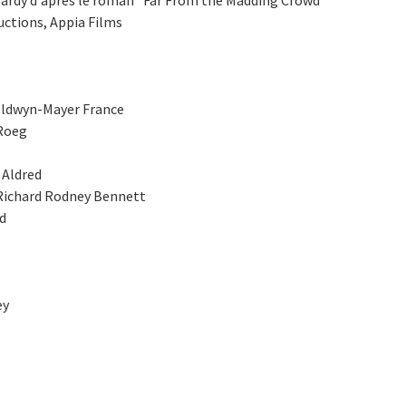
uctions, Appia Films
oldwyn-Mayer France
 Roeg
 Aldred
Richard Rodney Bennett
d
ey