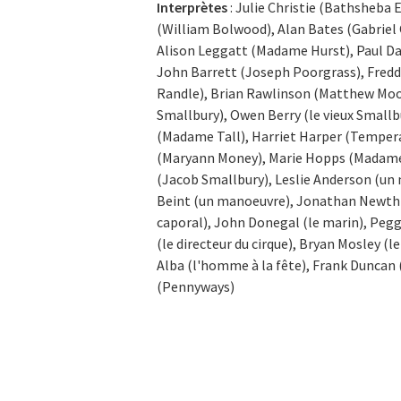
Interprètes
: Julie Christie (Bathsheba 
(William Bolwood), Alan Bates (Gabriel 
Alison Leggatt (Madame Hurst), Paul Da
John Barrett (Joseph Poorgrass), Fredd
Randle), Brian Rawlinson (Matthew Moon)
Smallbury), Owen Berry (le vieux Smallbu
(Madame Tall), Harriet Harper (Tempera
(Maryann Money), Marie Hopps (Madame 
(Jacob Smallbury), Leslie Anderson (un
Beint (un manoeuvre), Jonathan Newth 
caporal), John Donegal (le marin), Pegg
(le directeur du cirque), Bryan Mosley (l
Alba (l'homme à la fête), Frank Duncan 
(Pennyways)