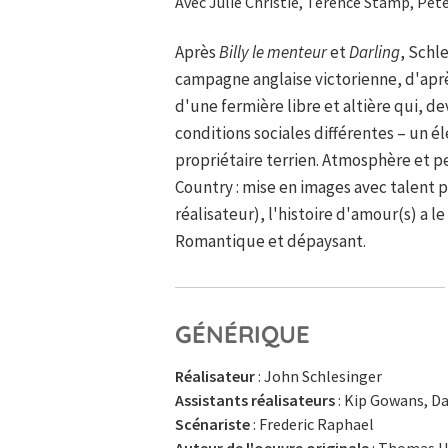
Avec Julie Christie, Terence Stamp, Pete
Après
Billy le menteur
et
Darling
, Schl
campagne anglaise victorienne, d'aprè
d'une fermière libre et altière qui, de
conditions sociales différentes – un é
propriétaire terrien. Atmosphère et 
Country : mise en images avec talent p
réalisateur), l'histoire d'amour(s) a l
Romantique et dépaysant.
GÉNÉRIQUE
Réalisateur
: John Schlesinger
Assistants réalisateurs
: Kip Gowans, Da
Scénariste
: Frederic Raphael
Auteur de l'oeuvre originale
: Thomas H