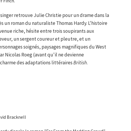
r Finch.
esinger retrouve Julie Christie pour un drame dans la
s un roman du naturaliste Thomas Hardy. L'histoire
venue riche, hésite entre trois soupirants aux
leveur, un sergent coureur et pleutre, et un
personnages soignés, paysages magnifiques du West
ar Nicolas Roeg (avant qu'il ne devienne
e charme des adaptations littéraires
British
.
vid Bracknell
ardy d'après le roman "Far From the Madding Crowd"