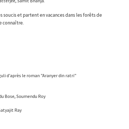
tterjee, Samit Bhanja.
s soucis et partent en vacances dans les forêts de
e connaître.
guli d'après le roman "Aranyer din ratri"
du Bose, Soumendu Roy
Satyajit Ray