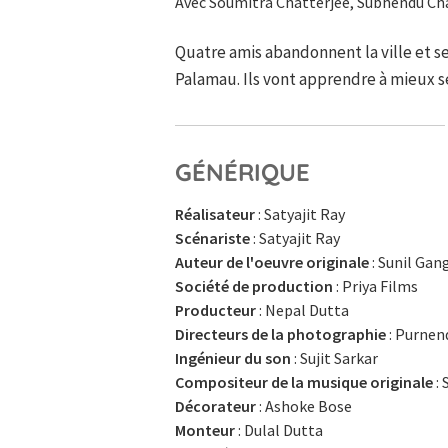
Avec Soumitra Chatterjee, Subhendu Cha
Quatre amis abandonnent la ville et se
Palamau. Ils vont apprendre à mieux s
GÉNÉRIQUE
Réalisateur
: Satyajit Ray
Scénariste
: Satyajit Ray
Auteur de l'oeuvre originale
: Sunil Gan
Société de production
: Priya Films
Producteur
: Nepal Dutta
Directeurs de la photographie
: Purnen
Ingénieur du son
: Sujit Sarkar
Compositeur de la musique originale
: 
Décorateur
: Ashoke Bose
Monteur
: Dulal Dutta