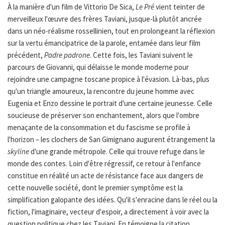
À la manière d'un film de Vittorio De Sica,
Le Pré
vient teinter de
merveilleux l'œuvre des frères Taviani, jusque-là plutôt ancrée
dans un néo-réalisme rossellinien, tout en prolongeant la réflexion
sur la vertu émancipatrice de la parole, entamée dans leur film
précédent,
Padre padrone
. Cette fois, les Taviani suivent le
parcours de Giovanni, qui délaisse le monde moderne pour
rejoindre une campagne toscane propice à l'évasion. Là-bas, plus
qu'un triangle amoureux, la rencontre du jeune homme avec
Eugenia et Enzo dessine le portrait d'une certaine jeunesse. Celle
soucieuse de préserver son enchantement, alors que l'ombre
menaçante de la consommation et du fascisme se profile à
l'horizon – les clochers de San Gimignano augurent étrangement la
skyline
d'une grande métropole. Celle qui trouve refuge dans le
monde des contes. Loin d'être régressif, ce retour à l'enfance
constitue en réalité un acte de résistance face aux dangers de
cette nouvelle société, dont le premier symptôme est la
simplification galopante des idées. Qu'il s'enracine dans le réel ou la
fiction, l'imaginaire, vecteur d'espoir, a directement à voir avec la
question politique chez les Taviani. En témoigne la citation