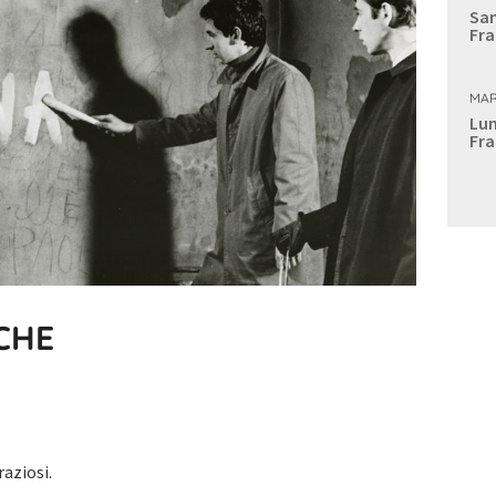
Sam
Fra
MAR
Lun
Fra
CHE
raziosi.