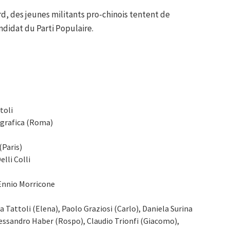
ord, des jeunes militants pro-chinois tentent de
didat du Parti Populaire.
toli
ografica (Roma)
(Paris)
elli Colli
Ennio Morricone
da Tattoli (Elena), Paolo Graziosi (Carlo), Daniela Surina
Alessandro Haber (Rospo), Claudio Trionfi (Giacomo),