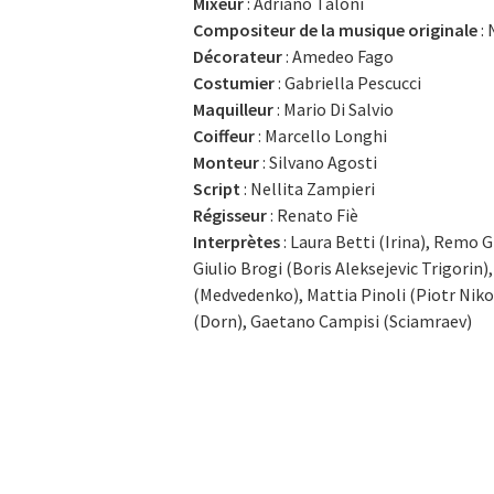
Mixeur
: Adriano Taloni
Compositeur de la musique originale
: 
Décorateur
: Amedeo Fago
Costumier
: Gabriella Pescucci
Maquilleur
: Mario Di Salvio
Coiffeur
: Marcello Longhi
Monteur
: Silvano Agosti
Script
: Nellita Zampieri
Régisseur
: Renato Fiè
Interprètes
: Laura Betti (Irina), Remo G
Giulio Brogi (Boris Aleksejevic Trigorin)
(Medvedenko), Mattia Pinoli (Piotr Niko
(Dorn), Gaetano Campisi (Sciamraev)