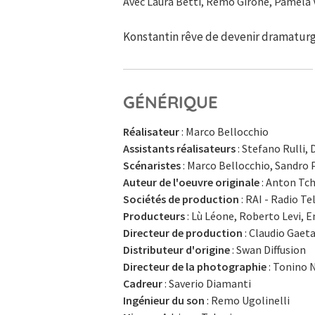
Avec Laura Betti, Remo Girone, Pamela V
Konstantin rêve de devenir dramaturge
GÉNÉRIQUE
Réalisateur
: Marco Bellocchio
Assistants réalisateurs
: Stefano Rulli,
Scénaristes
: Marco Bellocchio, Sandro P
Auteur de l'oeuvre originale
: Anton Tch
Sociétés de production
: RAI - Radio Te
Producteurs
: Lù Léone, Roberto Levi, E
Directeur de production
: Claudio Gaet
Distributeur d'origine
: Swan Diffusion
Directeur de la photographie
: Tonino 
Cadreur
: Saverio Diamanti
Ingénieur du son
: Remo Ugolinelli