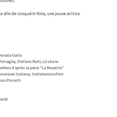
illoresi.
 afin de conquérir Nina, une jeune actrice.
 Donata Gallo
etraglia, Stefano Rulli, Lù Léone
ekhov d'après la pièce "La Mouette"
levisione Italiana, Italtelevisionfilm
nzo Porcelli
a
Nardi