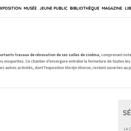
XPOSITION
MUSÉE
JEUNE PUBLIC
BIBLIOTHÈQUE
MAGAZINE
LI
rtants travaux de rénovation de ses salles de cinéma,
comprenant not
es moquettes. Ce chantier d’envergure entraîne la fermeture de toutes les 
Les autres activités, dont l'exposition
Marilyn Monroe
, restent ouvertes au pu
SÉ
LA 