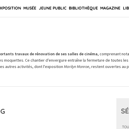
XPOSITION
MUSÉE
JEUNE PUBLIC
BIBLIOTHÈQUE
MAGAZINE
LI
rtants travaux de rénovation de ses salles de cinéma,
comprenant not
es moquettes. Ce chantier d’envergure entraîne la fermeture de toutes les 
Les autres activités, dont l'exposition
Marilyn Monroe
, restent ouvertes au pu
SÉ
NG
TOU