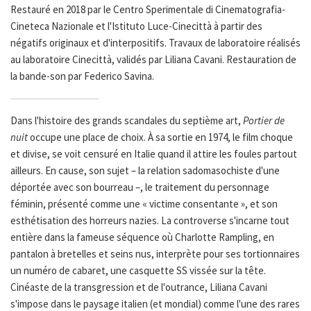
Restauré en 2018 par le Centro Sperimentale di Cinematografia-
Cineteca Nazionale et l'Istituto Luce-Cinecittà à partir des
négatifs originaux et d'interpositifs. Travaux de laboratoire réalisés
au laboratoire Cinecittà, validés par Liliana Cavani. Restauration de
la bande-son par Federico Savina.
Dans l'histoire des grands scandales du septième art,
Portier de
nuit
occupe une place de choix. À sa sortie en 1974, le film choque
et divise, se voit censuré en Italie quand il attire les foules partout
ailleurs. En cause, son sujet – la relation sadomasochiste d'une
déportée avec son bourreau –, le traitement du personnage
féminin, présenté comme une « victime consentante », et son
esthétisation des horreurs nazies. La controverse s'incarne tout
entière dans la fameuse séquence où Charlotte Rampling, en
pantalon à bretelles et seins nus, interprète pour ses tortionnaires
un numéro de cabaret, une casquette SS vissée sur la tête.
Cinéaste de la transgression et de l'outrance, Liliana Cavani
s'impose dans le paysage italien (et mondial) comme l'une des rares