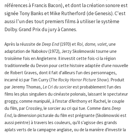
références à Francis Bacon), et dont la création sonore est
signée Tony Banks et Mike Rutherford (de Genesis). C'est
aussi l'un des tout premiers films à utiliser le système
Dolby. Grand Prix du jury à Cannes.
Après la réussite de
Deep End
(1970) et
Roi, dame, valet
, une
adaptation de Nabokov (1972), Jerzy Skolimowski tourne une
troisième fois en Angleterre. Il investit cette fois-ci la région
traditionnelle du Devon pour cette histoire adaptée d'une nouvelle
de Robert Graves, dont il fait d'ailleurs l'un des personnages,
incarné ici par Tim Curry (
The Rocky Horror Picture Show
). Produit
par Jeremy Thomas,
Le Cri du sorcier
est probablement l'un des
films les plus singuliers du cinéaste polonais, laissant le spectateur
groggy, comme manipulé, à l'instar d'Anthony et Rachel, le couple
du film, par Crossley, le sorcier au cri qui tue. Comme dans
Deep
End
, la dimension picturale du film est prégnante (Skolimowski est
aussi peintre) à travers les couleurs, qu'il s'agisse des grands
aplats verts de la campagne anglaise, ou de la manière d'investir la