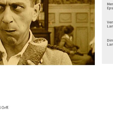
Mer
Eps
Ven
Lan
Dim
Lan
 Orff.