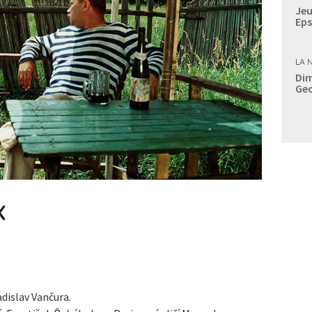
Jeu
Eps
LA 
Dim
Geo
X
adislav Vančura.