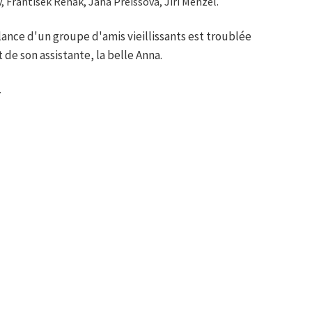
, František Řehák, Jana Preissová, Jiří Menzel.
lance d'un groupe d'amis vieillissants est troublée
t de son assistante, la belle Anna.
.