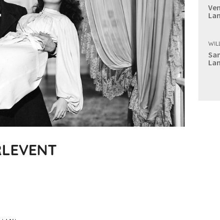
Ven
Lan
WIL
Sam
Lan
RLEVENT