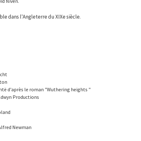
id Niven.
e dans l'Angleterre du XIXe siècle.
echt
ston
ntë d'après le roman "Wuthering heights "
ldwyn Productions
oland
 Alfred Newman