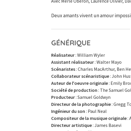
Avec Merle Oberon, Laurence Olivier, Dav
Deux amants vivent un amour impossibl
GÉNÉRIQUE
Réalisateur
: William Wyler
Assistant réalisateur
: Walter Mayo
Scénaristes
: Charles MacArthur, Ben H
Collaborateur scénaristique
: John Hu
Auteur de l'oeuvre originale
: Emily Bro
Société de production
: The Samuel Go
Producteur
: Samuel Goldwyn
Directeur de la photographie
: Gregg T
Ingénieur du son
: Paul Neal
Compositeur de la musique originale
:
Directeur artistique
: James Basevi