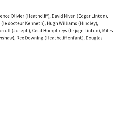
ence Olivier (Heathcliff), David Niven (Edgar Linton),
 (le docteur Kenneth), Hugh Williams (Hindley),
arroll (Joseph), Cecil Humphreys (le juge Linton), Miles
nshaw), Rex Downing (Heathcliff enfant), Douglas