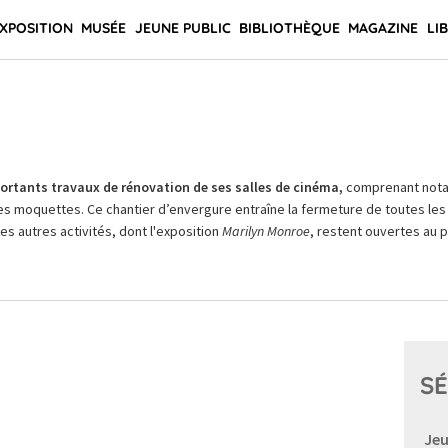
XPOSITION
MUSÉE
JEUNE PUBLIC
BIBLIOTHÈQUE
MAGAZINE
LI
rtants travaux de rénovation de ses salles de cinéma,
comprenant not
es moquettes. Ce chantier d’envergure entraîne la fermeture de toutes les 
Les autres activités, dont l'exposition
Marilyn Monroe
, restent ouvertes au pu
SÉ
Jeu