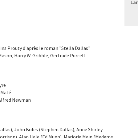
Lan
gins Prouty d'après le roman "Stella Dallas"
Mason, Harry W. Gribble, Gertrude Purcell
yre
 Maté
 Alfred Newman
allas), John Boles (Stephen Dallas), Anne Shirley
Morrison), Alan Hale (Ed Munn), Marjorie Main (Madame