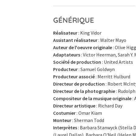
GÉNÉRIQUE
Réalisateur
: King Vidor
Assistant réalisateur
: Walter Mayo
Auteur de l'oeuvre originale
: Olive Hig
Adaptateurs
: Victor Heerman, Sarah Y. 
Société de production
: United Artists
Producteur
: Samuel Goldwyn
Producteur associé
: Merritt Hulburd
Directeur de production
: Robert McInt
Directeur de la photographie
: Rudolph
Compositeur de la musique originale
:
Directeur artistique
: Richard Day
Costumier
: Omar Kiam
Monteur
: Sherman Todd
Interprètes
: Barbara Stanwyck (Stella D
(Laurel Dallas), Barbara O'Neil (Helen 