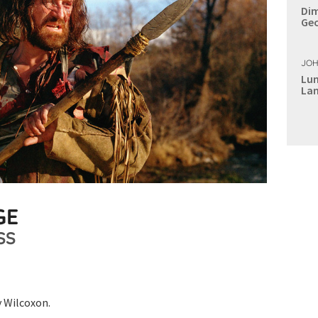
Dim
Geo
JOH
Lun
Lan
GE
SS
y Wilcoxon.