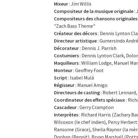
Mixeur
: Jim Willis
Compositeur de la musique originale
: 
Compositeurs des chansons originales
"Zach Bass Theme"
Créateur des décors
: Dennis Lynton Cla
Directeur artistique
: Gumersindo Andr
Décorateur
: Dennis J. Parrish
Costumiers
: Dennis Lynton Clark, Dolo
Maquilleurs
: William Lodge, Manuel Mart
Monteur
: Geoffrey Foot
Script
: Isabel Mulá
Régisseur
: Manuel Amigo
Directeurs de casting
: Robert Lennard, 
Coordinateur des effets spéciaux
: Rich
Cascadeur
: Gerry Crampton
Interprètes
: Richard Harris (Zachary Ba
Wilcoxon (le chef indien), Percy Herber
Ransome (Grace), Sheila Raynor (la mèr
Doohan (Benoit), Bryan Marshall (Potts