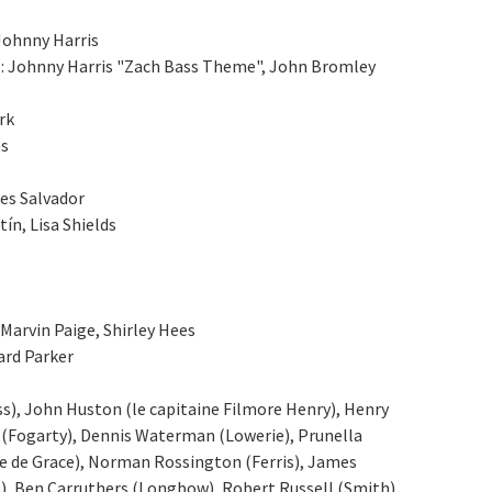
Johnny Harris
: Johnny Harris "Zach Bass Theme", John Bromley
rk
és
res Salvador
ín, Lisa Shields
Marvin Paige, Shirley Hees
ard Parker
ss), John Huston (le capitaine Filmore Henry), Henry
t (Fogarty), Dennis Waterman (Lowerie), Prunella
e de Grace), Norman Rossington (Ferris), James
), Ben Carruthers (Longbow), Robert Russell (Smith),