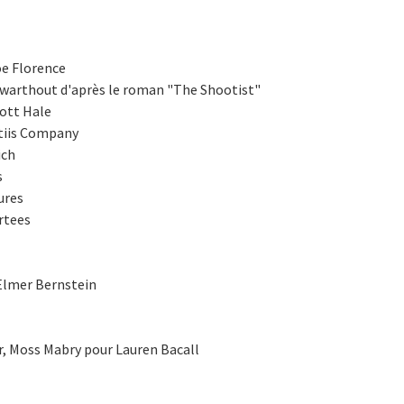
oe Florence
Swarthout d'après le roman "The Shootist"
cott Hale
ntiis Company
ich
s
ures
rtees
Elmer Bernstein
or, Moss Mabry pour Lauren Bacall