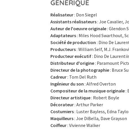
GÉNÉRIQUE
Réalisateur
: Don Siegel
Assistants réalisateurs
: Joe Cavalier, J
Auteur de l'oeuvre originale
: Glendon 
Adaptateurs
: Miles Hood Swarthout, S
Société de production
: Dino De Laure
Producteurs
: William Self, M.J. Frankov
Producteur exécutif
: Dino De Laurentii
Distributeur d'origine
: Paramount Pict
Directeur de la photographie
: Bruce Su
Cadreur
: Tom Del Ruth
Ingénieur du son
: Alfred Overton
Compositeur de la musique originale
: 
Directeur artistique
: Robert Boyle
Décorateur
: Arthur Parker
Costumiers
: Luster Bayless, Edna Tayl
Maquilleurs
: Joe DiBella, Dave Grayson
Coiffeur
: Vivienne Walker