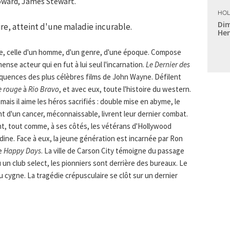
oward, James Stewart.
HOL
Dim
ire, atteint d'une maladie incurable.
Hen
re, celle d'un homme, d'un genre, d'une époque. Compose
se acteur qui en fut à lui seul l'incarnation.
Le Dernier des
quences des plus célèbres films de John Wayne. Défilent
e rouge
à
Rio Bravo
, et avec eux, toute l'histoire du western.
ais il aime les héros sacrifiés : double mise en abyme, le
 d'un cancer, méconnaissable, livrent leur dernier combat.
nt, tout comme, à ses côtés, les vétérans d'Hollywood
ine. Face à eux, la jeune génération est incarnée par Ron
ée
Happy Days
. La ville de Carson City témoigne du passage
 un club select, les pionniers sont derrière des bureaux. Le
 cygne. La tragédie crépusculaire se clôt sur un dernier