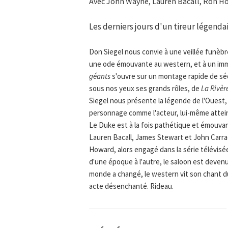
Avec John Wayne, Lauren Bacall, Ron H
Les derniers jours d'un tireur légenda
Don Siegel nous convie à une veillée funèb
une ode émouvante au western, et à un immen
géants
s'ouvre sur un montage rapide de sé
sous nos yeux ses grands rôles, de
La Rivèr
Siegel nous présente la légende de l'Ouest, m
personnage comme l'acteur, lui-même atteint
Le Duke est à la fois pathétique et émouva
Lauren Bacall, James Stewart et John Carrad
Howard, alors engagé dans la série télévis
d'une époque à l'autre, le saloon est devenu
monde a changé, le western vit son chant du
acte désenchanté. Rideau.