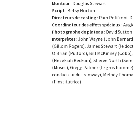
Monteur
: Douglas Stewart
Script
: Betsy Norton
Directeurs de casting
: Pam Polifroni, 
Coordinateur des effets spéciaux
: Aug
Photographe de plateau
: David Sutton
Interprètes
: John Wayne (John Bernard
(Gillom Rogers), James Stewart (le doc
O'Brian (Pulford), Bill McKinney (Cobb)
(Hezekiah Beckum), Sheree North (Sere
(Moses), Gregg Palmer (le gros homme), 
conducteur du tramway), Melody Thomas 
(l'institutrice)