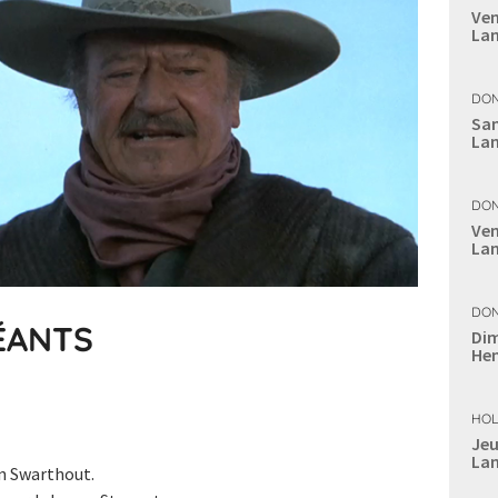
Ven
Lan
DON
Sam
Lan
DON
Ven
Lan
DON
ÉANTS
Dim
Hen
HOL
Jeu
Lan
n Swarthout.