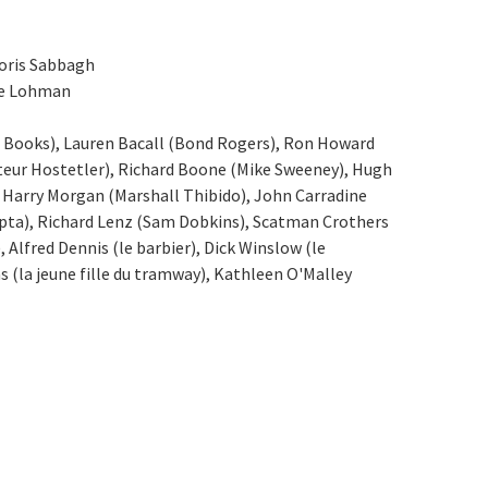
Doris Sabbagh
ie Lohman
 Books), Lauren Bacall (Bond Rogers), Ron Howard
teur Hostetler), Richard Boone (Mike Sweeney), Hugh
, Harry Morgan (Marshall Thibido), John Carradine
pta), Richard Lenz (Sam Dobkins), Scatman Crothers
Alfred Dennis (le barbier), Dick Winslow (le
(la jeune fille du tramway), Kathleen O'Malley