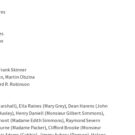
res
es
no
Frank Skinner
n, Martin Obzina
rd R. Robinson
arshall), Ella Raines (Mary Grey), Dean Harens (John
 Huxley), Henry Daniell (Monsieur Gilbert Simmons),
Lamont (Madame Edith Simmons), Raymond Severn
burne (Madame Packer), Clifford Brooke (Monsieur
nie Adams (Cabbie), Jimmy Aubrey (Pogson), Helena