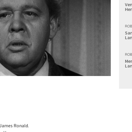
Ven
Hen
ROB
Sam
Lan
ROB
Mer
Lan
 James Ronald.