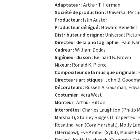
Adaptateur
: Arthur T. Horman
Société de production
: Universal Pictu
Producteur
: Islin Auster
Producteur délégué
: Howard Benedict
Distributeur d'origine
: Universal Pictur
Directeur de la photographie
: Paul Iva
Cadreur
: William Dodds
Ingénieur du son
: Bernard B. Brown
Mixeur
: Ronald K. Pierce
Compositeur de la musique originale
: 
Directeurs artistiques
: John B. Goodma
Décorateurs
: Russell A. Gausman, Edwa
Costumier
: Vera West
Monteur
: Arthur Hilton
Interprètes
: Charles Laughton (Philip M
Marshall), Stanley Ridges (l'inspecteur
Rosalind Ivan (Cora Marshall), Molly 
(Merridow), Eve Amber (Sybil), Maude E
Packer), Keith Hitchcock (Crummit), Er