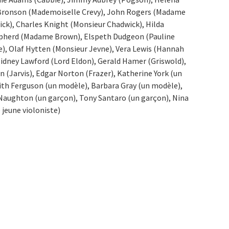
 Bronson (Mademoiselle Crevy), John Rogers (Madame
k), Charles Knight (Monsieur Chadwick), Hilda
epherd (Madame Brown), Elspeth Dudgeon (Pauline
, Olaf Hytten (Monsieur Jevne), Vera Lewis (Hannah
idney Lawford (Lord Eldon), Gerald Hamer (Griswold),
n (Jarvis), Edgar Norton (Frazer), Katherine York (un
ith Ferguson (un modèle), Barbara Gray (un modèle),
Naughton (un garçon), Tony Santaro (un garçon), Nina
jeune violoniste)