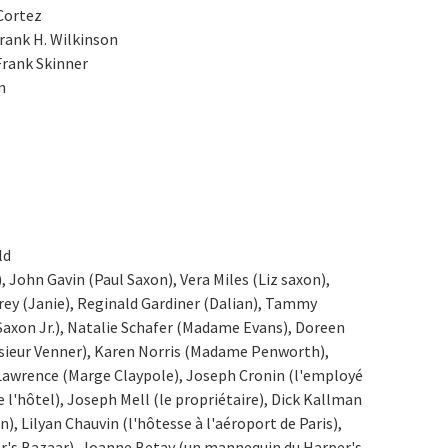
 Cortez
rank H. Wilkinson
Frank Skinner
n
ld
 John Gavin (Paul Saxon), Vera Miles (Liz saxon),
Grey (Janie), Reginald Gardiner (Dalian), Tammy
Saxon Jr.), Natalie Schafer (Madame Evans), Doreen
nsieur Venner), Karen Norris (Madame Penworth),
Lawrence (Marge Claypole), Joseph Cronin (l'employé
 l'hôtel), Joseph Mell (le propriétaire), Dick Kallman
, Lilyan Chauvin (l'hôtesse à l'aéroport de Paris),
r's Bazaar), Joanne Betay (un mannequin du Harper's