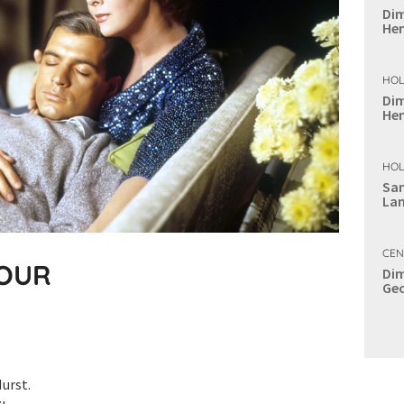
Dim
Hen
HOL
Dim
Hen
HOL
Sam
Lan
CEN
MOUR
Dim
Geo
urst.