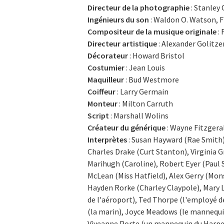
Directeur de la photographie
: Stanley
Ingénieurs du son
: Waldon O. Watson, F
Compositeur de la musique originale
: 
Directeur artistique
: Alexander Golitze
Décorateur
: Howard Bristol
Costumier
: Jean Louis
Maquilleur
: Bud Westmore
Coiffeur
: Larry Germain
Monteur
: Milton Carruth
Script
: Marshall Wolins
Créateur du générique
: Wayne Fitzgera
Interprètes
: Susan Hayward (Rae Smith),
Charles Drake (Curt Stanton), Virginia 
Marihugh (Caroline), Robert Eyer (Paul 
McLean (Miss Hatfield), Alex Gerry (Mo
Hayden Rorke (Charley Claypole), Mary 
de l'aéroport), Ted Thorpe (l'employé de
(la marin), Joyce Meadows (le mannequin)
Viveanne Porte (un mannequin du Harpe