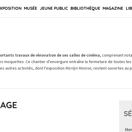
XPOSITION
MUSÉE
JEUNE PUBLIC
BIBLIOTHÈQUE
MAGAZINE
LI
rtants travaux de rénovation de ses salles de cinéma,
comprenant not
es moquettes. Ce chantier d’envergure entraîne la fermeture de toutes les 
Les autres activités, dont l'exposition
Marilyn Monroe
, restent ouvertes au pu
IAGE
SÉ
Mer