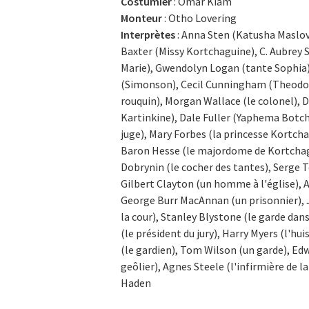
Costumier
: Omar Kiam
Monteur
: Otho Lovering
Interprètes
: Anna Sten (Katusha Maslova
Baxter (Missy Kortchaguine), C. Aubrey S
Marie), Gwendolyn Logan (tante Sophia)
(Simonson), Cecil Cunningham (Theodosia
rouquin), Morgan Wallace (le colonel), 
Kartinkine), Dale Fuller (Yaphema Botch
juge), Mary Forbes (la princesse Kortch
Baron Hesse (le majordome de Kortchagu
Dobrynin (le cocher des tantes), Serge T
Gilbert Clayton (un homme à l'église), A
George Burr MacAnnan (un prisonnier), 
la cour), Stanley Blystone (le garde dan
(le président du jury), Harry Myers (l'hui
(le gardien), Tom Wilson (un garde), Edw
geôlier), Agnes Steele (l'infirmière de l
Haden