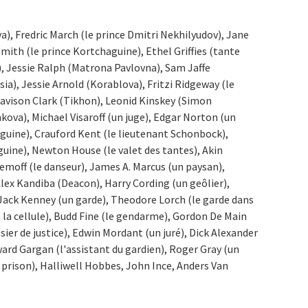
), Fredric March (le prince Dmitri Nekhilyudov), Jane
mith (le prince Kortchaguine), Ethel Griffies (tante
, Jessie Ralph (Matrona Pavlovna), Sam Jaffe
), Jessie Arnold (Korablova), Fritzi Ridgeway (le
Davison Clark (Tikhon), Leonid Kinskey (Simon
kova), Michael Visaroff (un juge), Edgar Norton (un
aguine), Crauford Kent (le lieutenant Schonbock),
ine), Newton House (le valet des tantes), Akin
emoff (le danseur), James A. Marcus (un paysan),
lex Kandiba (Deacon), Harry Cording (un geôlier),
Jack Kenney (un garde), Theodore Lorch (le garde dans
s la cellule), Budd Fine (le gendarme), Gordon De Main
ssier de justice), Edwin Mordant (un juré), Dick Alexander
ard Gargan (l'assistant du gardien), Roger Gray (un
a prison), Halliwell Hobbes, John Ince, Anders Van