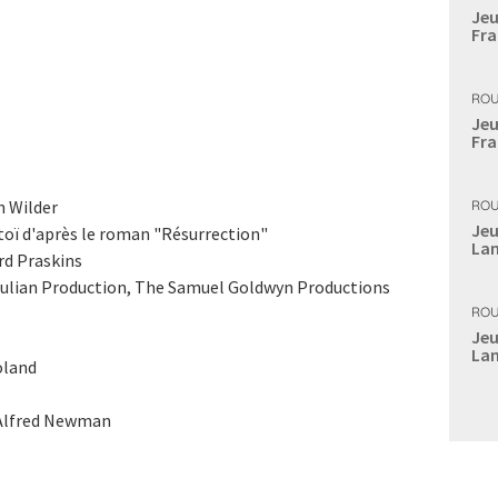
Jeu
Fra
ROU
Jeu
Fra
n Wilder
ROU
Jeu
toï d'après le roman "Résurrection"
Lan
rd Praskins
lian Production, The Samuel Goldwyn Productions
ROU
Jeu
Lan
oland
 Alfred Newman