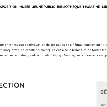
XPOSITION
MUSÉE
JEUNE PUBLIC
BIBLIOTHÈQUE
MAGAZINE
LI
rtants travaux de rénovation de ses salles de cinéma,
comprenant not
es moquettes. Ce chantier d’envergure entraîne la fermeture de toutes les 
Les autres activités, dont l'exposition
Marilyn Monroe
, restent ouvertes au pu
ECTION
SÉ
ROU