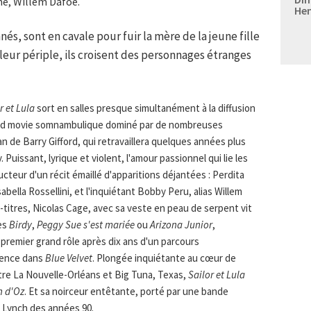
ne, Willem Dafoe.
Hen
és, sont en cavale pour fuir la mère de la jeune fille
leur périple, ils croisent des personnages étranges
r et Lula
sort en salles presque simultanément à la diffusion
oad movie somnambulique dominé par de nombreuses
n de Barry Gifford, qui retravaillera quelques années plus
 Puissant, lyrique et violent, l'amour passionnel qui lie les
cteur d'un récit émaillé d'apparitions déjantées : Perdita
bella Rossellini, et l'inquiétant Bobby Peru, alias Willem
s-titres, Nicolas Cage, avec sa veste en peau de serpent vit
rès
Birdy
,
Peggy Sue s'est mariée
ou
Arizona Junior
,
premier grand rôle après dix ans d'un parcours
sence dans
Blue Velvet
. Plongée inquiétante au cœur de
ntre La Nouvelle-Orléans et Big Tuna, Texas,
Sailor et Lula
n d'Oz
. Et sa noirceur entêtante, porté par une bande
e Lynch des années 90.