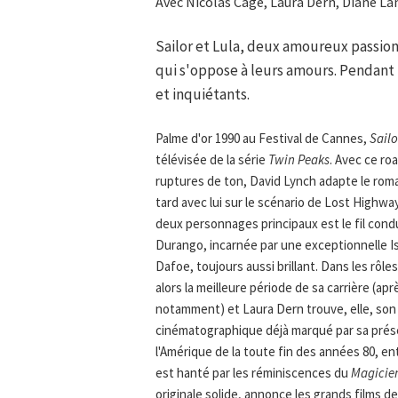
Avec Nicolas Cage, Laura Dern, Diane La
Sailor et Lula, deux amoureux passionn
qui s'oppose à leurs amours. Pendant 
et inquiétants.
Palme d'or 1990 au Festival de Cannes,
Sailo
télévisée de la série
Twin Peaks
. Avec ce r
ruptures de ton, David Lynch adapte le roma
tard avec lui sur le scénario de Lost Highway.
deux personnages principaux est le fil condu
Durango, incarnée par une exceptionnelle Isa
Dafoe, toujours aussi brillant. Dans les rôle
alors la meilleure période de sa carrière (ap
notamment) et Laura Dern trouve, elle, son 
cinématographique déjà marqué par sa pré
l'Amérique de la toute fin des années 80, e
est hanté par les réminiscences du
Magicie
originale solide, annonce les grands films d