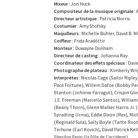
Mixeur
: Jon Huck
Compositeur de la musique originale
: 
Directeur artistique
: Patricia Norris
Costumier
: Amy Stofsky
Maquilleurs
: Michelle Bühler, David B. M
Coiffeur
: Frida Aradóttir
Monteur
: Duwayne Dunham
Directeur de casting
: Johanna Ray
Coordinateur des effets spéciaux
: Dav
Photographe de plateau
: Kimberly Wr
Interprètes
: Nicolas Cage (Sailor Riple
Pace Fortune), Willem Dafoe (Bobby Peru
Stanton (Johnnie Farragut), Crispin Glov
J.E. Freeman (Marcello Santos), Willia
(Beany Thorn), Glenn Walker Harris Jr. 
Spradling (Irma), Eddie Dixon (Rex), Mich
(Reginald Sula), Sally Boyle (Tante Ro
Terhune (Earl Kovich), David Patrick Ke
Sherilyn Fenn (la fille de l'accident)