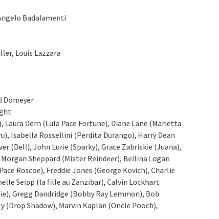
Angelo Badalamenti
iller, Louis Lazzara
id Domeyer
ight
y), Laura Dern (Lula Pace Fortune), Diane Lane (Marietta
), Isabella Rossellini (Perdita Durango), Harry Dean
er (Dell), John Lurie (Sparky), Grace Zabriskie (Juana),
m Morgan Sheppard (Mister Reindeer), Bellina Logan
(Pace Roscoe), Freddie Jones (George Kovich), Charlie
elle Seipp (la fille au Zanzibar), Calvin Lockhart
otie), Gregg Dandridge (Bobby Ray Lemmon), Bob
lly (Drop Shadow), Marvin Kaplan (Oncle Pooch),