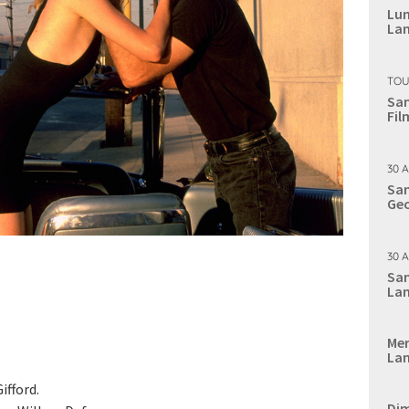
Lun
Lan
TOU
Sam
Fil
30 
Sam
Geo
30 
Sam
Lan
Mer
Lan
ifford.
Dim