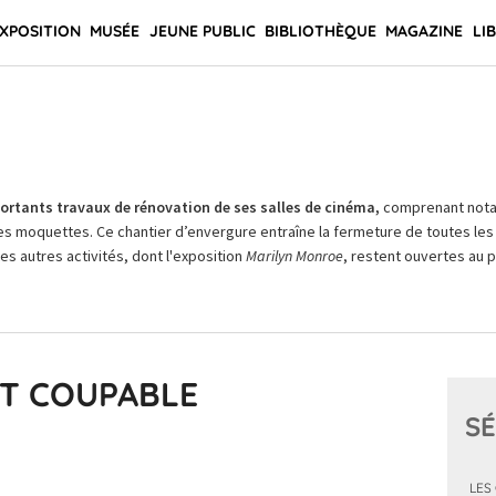
XPOSITION
MUSÉE
JEUNE PUBLIC
BIBLIOTHÈQUE
MAGAZINE
LI
rtants travaux de rénovation de ses salles de cinéma,
comprenant not
es moquettes. Ce chantier d’envergure entraîne la fermeture de toutes les 
Les autres activités, dont l'exposition
Marilyn Monroe
, restent ouvertes au pu
ST COUPABLE
SÉ
LES