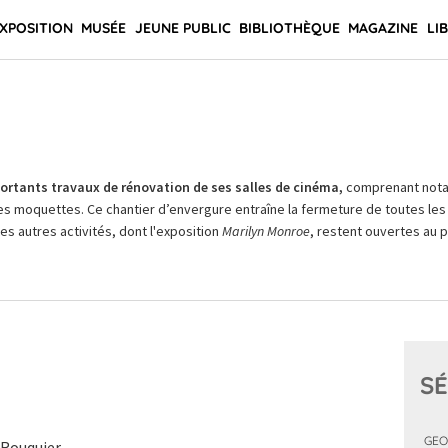
XPOSITION
MUSÉE
JEUNE PUBLIC
BIBLIOTHÈQUE
MAGAZINE
LI
rtants travaux de rénovation de ses salles de cinéma,
comprenant not
es moquettes. Ce chantier d’envergure entraîne la fermeture de toutes les 
Les autres activités, dont l'exposition
Marilyn Monroe
, restent ouvertes au pu
SÉ
GEO
 Rouquier.