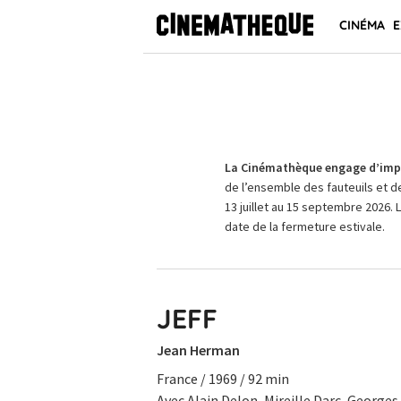
CINÉMA
E
La Cinémathèque engage d’impo
de l’ensemble des fauteuils et d
13 juillet au 15 septembre 2026. 
date de la fermeture estivale.
JEFF
Jean Herman
France / 1969 / 92 min
Avec Alain Delon, Mireille Darc, Georges