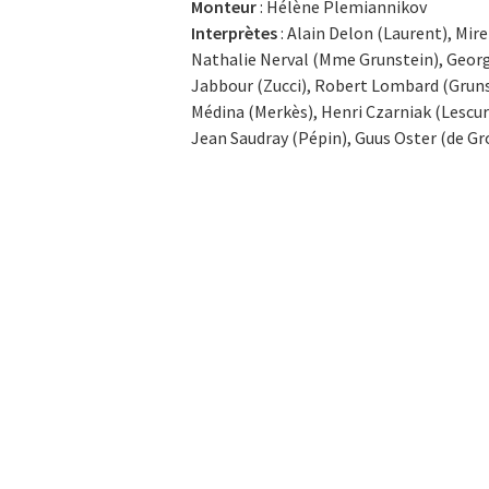
Monteur
: Hélène Plemiannikov
Interprètes
: Alain Delon (Laurent), Mire
Nathalie Nerval (Mme Grunstein), George
Jabbour (Zucci), Robert Lombard (Gruns
Médina (Merkès), Henri Czarniak (Lescu
Jean Saudray (Pépin), Guus Oster (de G