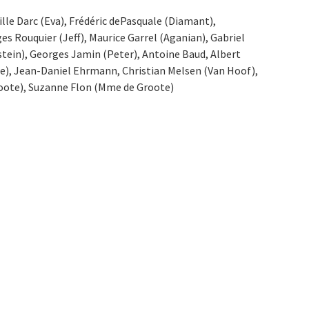
ille Darc (Eva), Frédéric dePasquale (Diamant),
s Rouquier (Jeff), Maurice Garrel (Aganian), Gabriel
tein), Georges Jamin (Peter), Antoine Baud, Albert
re), Jean-Daniel Ehrmann, Christian Melsen (Van Hoof),
roote), Suzanne Flon (Mme de Groote)