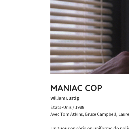
MANIAC COP
William Lustig
États-Unis / 1988
Avec Tom Atkins, Bruce Campbell, Laur
Un tueur en série en uniforme de poli