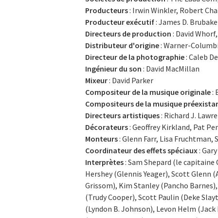
Producteurs
: Irwin Winkler, Robert Cha
Producteur exécutif
: James D. Brubake
Directeurs de production
: David Whorf
Distributeur d'origine
: Warner-Columbi
Directeur de la photographie
: Caleb D
Ingénieur du son
: David MacMillan
Mixeur
: David Parker
Compositeur de la musique originale
: 
Compositeurs de la musique préexista
Directeurs artistiques
: Richard J. Law
Décorateurs
: Geoffrey Kirkland, Pat P
Monteurs
: Glenn Farr, Lisa Fruchtman,
Coordinateur des effets spéciaux
: Gary
Interprètes
: Sam Shepard (le capitaine
Hershey (Glennis Yeager), Scott Glenn (
Grissom), Kim Stanley (Pancho Barnes),
(Trudy Cooper), Scott Paulin (Deke Slay
(Lyndon B. Johnson), Levon Helm (Jack R