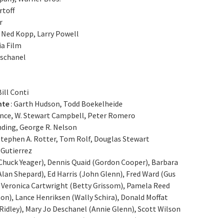
rtoff
r
, Ned Kopp, Larry Powell
a Film
eschanel
Bill Conti
nte
: Garth Hudson, Todd Boekelheide
rence, W. Stewart Campbell, Peter Romero
ending, George R. Nelson
 Stephen A. Rotter, Tom Rolf, Douglas Stewart
 Gutierrez
 Chuck Yeager), Dennis Quaid (Gordon Cooper), Barbara
Alan Shepard), Ed Harris (John Glenn), Fred Ward (Gus
 Veronica Cartwright (Betty Grissom), Pamela Reed
ton), Lance Henriksen (Wally Schira), Donald Moffat
idley), Mary Jo Deschanel (Annie Glenn), Scott Wilson