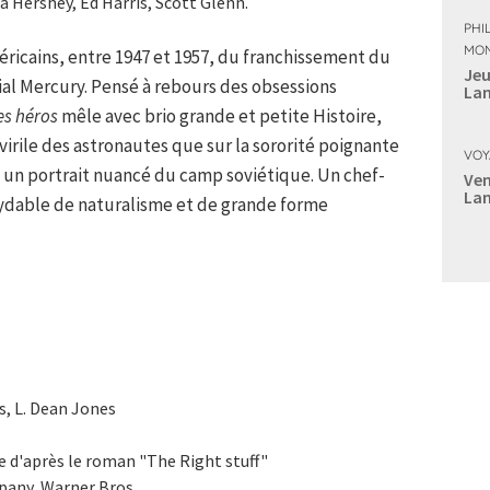
 Hershey, Ed Harris, Scott Glenn.
PHI
MON
éricains, entre 1947 et 1957, du franchissement du
Jeu
l Mercury. Pensé à rebours des obsessions
Lan
es héros
mêle avec brio grande et petite Histoire,
virile des astronautes que sur la sororité poignante
VOY
 un portrait nuancé du camp soviétique. Un chef-
Ven
Lan
ydable de naturalisme et de grande forme
s, L. Dean Jones
 d'après le roman "The Right stuff"
pany, Warner Bros.