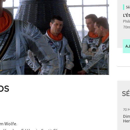
Sé
L'É
Phil
70m
A
OS
SÉ
70 
Dim
Hen
m Wolfe.