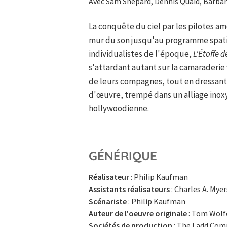
Avec Sam Shepard, Dennis Quaid, Barbara
La conquête du ciel par les pilotes am
mur du son jusqu'au programme spatia
individualistes de l'époque,
L'Étoffe d
s'attardant autant sur la camaraderie 
de leurs compagnes, tout en dressant
d'œuvre, trempé dans un alliage inox
hollywoodienne.
GÉNÉRIQUE
Réalisateur
: Philip Kaufman
Assistants réalisateurs
: Charles A. Myer
Scénariste
: Philip Kaufman
Auteur de l'oeuvre originale
: Tom Wolfe
Sociétés de production
: The Ladd Com