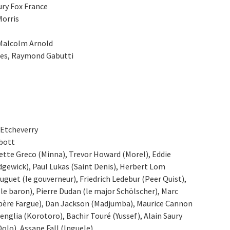
ury Fox France
Morris
Malcolm Arnold
mes, Raymond Gabutti
 Etcheverry
bbott
liette Greco (Minna), Trevor Howard (Morel), Eddie
edgewick), Paul Lukas (Saint Denis), Herbert Lom
Luguet (le gouverneur), Friedrich Ledebur (Peer Quist),
(le baron), Pierre Dudan (le major Schölscher), Marc
le père Fargue), Dan Jackson (Madjumba), Maurice Cannon
englia (Korotoro), Bachir Touré (Yussef), Alain Saury
olo), Assane Fall (Inguele)