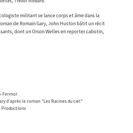
 Welles, Trevor Howard.
cologiste militant se lance corps et âme dans la
 roman de Romain Gary, John Huston bâtit un récit
sants, dont un Orson Welles en reporter cabotin,
gh-Fermor
ry d'après le roman "Les Racines du ciel"
ck Productions