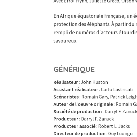
Avec Errol Flynn, Juliette Gréco, Orson
En Afrique équatoriale française, un é
protection des éléphants. À partir du
rempli de numéros d'acteurs étourdis
savoureux.
GÉNÉRIQUE
Réalisateur
: John Huston
Assistant réalisateur
: Carlo Lastricati
Scénaristes
: Romain Gary, Patrick Lei
Auteur de l'oeuvre originale
: Romain Ga
Société de production
: Darryl F. Zanu
Producteur
: Darryl F. Zanuck
Producteur associé
: Robert L. Jacks
Directeur de production
: Guy Luongo