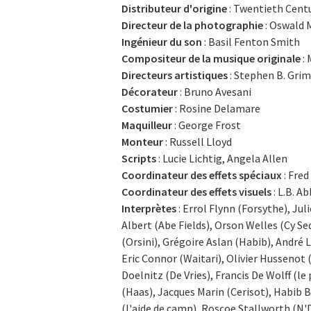
Distributeur d'origine
: Twentieth Cent
Directeur de la photographie
: Oswald 
Ingénieur du son
: Basil Fenton Smith
Compositeur de la musique originale
: 
Directeurs artistiques
: Stephen B. Gri
Décorateur
: Bruno Avesani
Costumier
: Rosine Delamare
Maquilleur
: George Frost
Monteur
: Russell Lloyd
Scripts
: Lucie Lichtig, Angela Allen
Coordinateur des effets spéciaux
: Fred
Coordinateur des effets visuels
: L.B. A
Interprètes
: Errol Flynn (Forsythe), Ju
Albert (Abe Fields), Orson Welles (Cy S
(Orsini), Grégoire Aslan (Habib), André 
Eric Connor (Waitari), Olivier Hussenot 
Doelnitz (De Vries), Francis De Wolff (
(Haas), Jacques Marin (Cerisot), Habib B
(l'aide de camp), Roscoe Stallworth (N'D