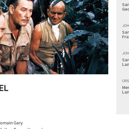
Sam
Geo
JOH
Sam
Fra
JOH
Sam
Lan
ORS
EL
Mer
Lan
omain Gary.