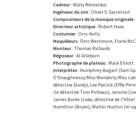
Cadreur
: Wally Meinardus
Ingénieur du son
: Oliver S. Garretson
Compositeurs de la musique originale
:
Directeur artistique
: Robert Haas
Costumier
: Orry-Kelly
Maquilleurs
: Perc Westmore, Frank Mc
Monteur
: Thomas Richards
Régisseur
: Al Alleborn
Photographe de plateau
: Mack Elliott
Interprètes
: Humphrey Bogart (Sam Spad
O'Shaughnessy/Miss Wonderly/Miss Labla
détective Dundy), Lee Patrick (Effie Pe
(le détective Tom Polhaus), Jerome Cowa
James Burke (Luke, détective de l'hôtel
Hamilton (Bryan), Walter Huston (le cap