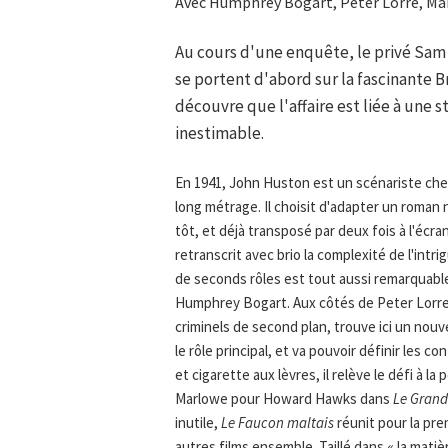
Avec Humphrey Bogart, Peter Lorre, Mar
Au cours d'une enquête, le privé Sam
se portent d'abord sur la fascinante B
découvre que l'affaire est liée à une 
inestimable.
En 1941, John Huston est un scénariste che
long métrage. Il choisit d'adapter un roman
tôt, et déjà transposé par deux fois à l'éc
retranscrit avec brio la complexité de l'intr
de seconds rôles est tout aussi remarquabl
Humphrey Bogart. Aux côtés de Peter Lorre et
criminels de second plan, trouve ici un nouve
le rôle principal, et va pouvoir définir les
et cigarette aux lèvres, il relève le défi à la
Marlowe pour Howard Hawks dans
Le Gran
inutile,
Le Faucon maltais
réunit pour la pre
autres films ensemble. Taillé dans « la matiè