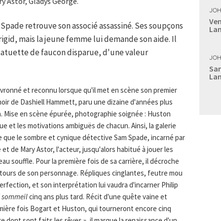
y Astor, Gladys George.
JOH
Ven
 Spade retrouve son associé assassiné. Ses soupçons
Lan
rigid, mais la jeune femme lui demande son aide. Il
statuette de faucon disparue, d'une valeur
JOH
Sam
Lan
vronné et reconnu lorsque qu'il met en scène son premier
 noir de Dashiell Hammett, paru une dizaine d'années plus
ran. Mise en scène épurée, photographie soignée : Huston
igue et les motivations ambiguës de chacun. Ainsi, la galerie
e que le sombre et cynique détective Sam Spade, incarné par
 de Mary Astor, l'acteur, jusqu'alors habitué à jouer les
au souffle. Pour la première fois de sa carrière, il décroche
 contours de son personnage. Répliques cinglantes, feutre mou
 perfection, et son interprétation lui vaudra d'incarner Philip
d sommeil
cinq ans plus tard. Récit d'une quête vaine et
mière fois Bogart et Huston, qui tourneront encore cinq
re dont sont faits les rêves », il marque la renaissance d'un