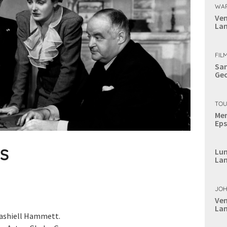
WAR
Ven
Lan
FILM
Sam
Geo
TOU
Mer
Eps
IS
Lun
Lan
JOH
Ven
Lan
ashiell Hammett.