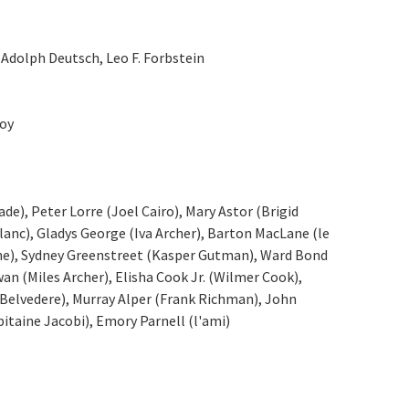
 Adolph Deutsch, Leo F. Forbstein
Coy
e), Peter Lorre (Joel Cairo), Mary Astor (Brigid
nc), Gladys George (Iva Archer), Barton MacLane (le
rine), Sydney Greenstreet (Kasper Gutman), Ward Bond
n (Miles Archer), Elisha Cook Jr. (Wilmer Cook),
 Belvedere), Murray Alper (Frank Richman), John
itaine Jacobi), Emory Parnell (l'ami)