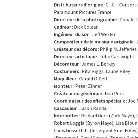
Distributeurs d'origine
: C.I.C. - Conso
Paramount Pictures France
Directeur de la photographie
: Donald 
Cadreur
: Dick Colean
Ingénieur du son
: Jeff Wexler
Compositeur de la musique originale
: 
Créateur des décors
: Philip M. Jefferies
Directeur artistique
: John Cartwright
Décorateur
: James L. Berkey
Costumiers
: Rita Riggs, Laurie Riley
Maquilleur
: Gerald O'Dell
Monteur
: Peter Zinner
Créateur du générique
: Dan Perri
Coordinateur des effets spéciaux
: Joe 
Cascadeur
: Jason Randal
Interprètes
: Richard Gere (Zack Mayo), 
Robert Loggia (Byron Mayo), Lisa Blount
Louis Gossett Jr. (le sergent Emil Foley
(Perryman), David Caruso (Topper Daniels