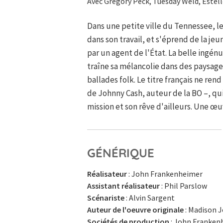
Avec Gregory Peck, Tuesday Weld, Estell
Dans une petite ville du Tennessee, le
dans son travail, et s'éprend de la jeu
par un agent de l'État. La belle ingén
traîne sa mélancolie dans des paysag
ballades folk. Le titre français ne rend
de Johnny Cash, auteur de la BO –, qui
mission et son rêve d'ailleurs. Une œ
GÉNÉRIQUE
Réalisateur
: John Frankenheimer
Assistant réalisateur
: Phil Parslow
Scénariste
: Alvin Sargent
Auteur de l'oeuvre originale
: Madison J
Sociétés de production
: John Franken