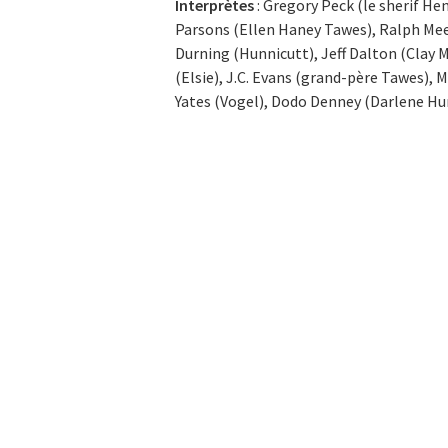
Interprètes
: Gregory Peck (le sherif He
Parsons (Ellen Haney Tawes), Ralph Me
Durning (Hunnicutt), Jeff Dalton (Clay 
(Elsie), J.C. Evans (grand-père Tawes), M
Yates (Vogel), Dodo Denney (Darlene Hu