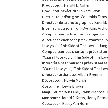
Producteur
: Harold D. Cohen
Producteur exécutif
: Edward Lewis
Distributeur d'origine
: Columbia Films 
Directeur de la photographie
: David M.
Ingénieurs du son
: Tom Overton, Arthu
Compositeur de la musique originale
: 
Auteur des chansons préexistantes
: Jo
love you", "This Side of The Law", "Hung
Compositeur des chansons préexistan
"Cause I love you", "This Side of The La
Interprète des chansons préexistantes
"Cause I love you", "This Side of The La
Directeur artistique
: Albert Brenner
Décorateur
: Marvin March
Costumier
: Lewis Brown
Maquilleurs
: Ben Lane, Frank Prehoda, 
Monteurs
: Harold F. Kress, Henry Berm
Cascadeur
: Buddy Van Horn