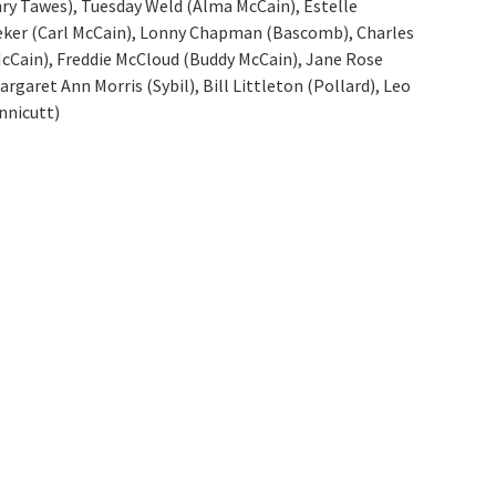
nry Tawes), Tuesday Weld (Alma McCain), Estelle
eker (Carl McCain), Lonny Chapman (Bascomb), Charles
McCain), Freddie McCloud (Buddy McCain), Jane Rose
argaret Ann Morris (Sybil), Bill Littleton (Pollard), Leo
nnicutt)