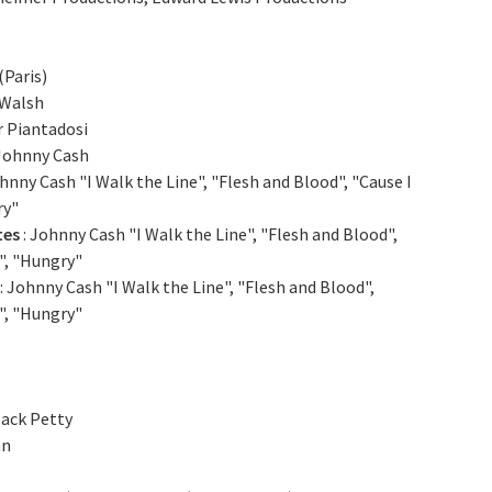
(Paris)
 Walsh
r Piantadosi
Johnny Cash
hnny Cash "I Walk the Line", "Flesh and Blood", "Cause I
ry"
tes
: Johnny Cash "I Walk the Line", "Flesh and Blood",
w", "Hungry"
: Johnny Cash "I Walk the Line", "Flesh and Blood",
w", "Hungry"
Jack Petty
an