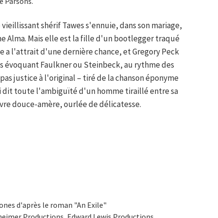
e Parsons.
 vieillissant shérif Tawes s'ennuie, dans son mariage,
ne Alma. Mais elle est la fille d'un bootlegger traqué
ue a l'attrait d'une dernière chance, et Gregory Peck
es évoquant Faulkner ou Steinbeck, au rythme des
 pas justice à l'original – tiré de la chanson éponyme
 dit toute l'ambiguïté d'un homme tiraillé entre sa
uvre douce-amère, ourlée de délicatesse.
ones d'après le roman "An Exile"
heimer Productions, Edward Lewis Productions