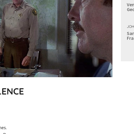
Ven
Geo
JOH
Sam
Fra
LENCE
nes.