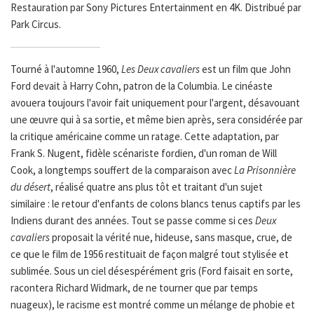
Restauration par Sony Pictures Entertainment en 4K. Distribué par
Park Circus.
Tourné à l'automne 1960,
Les Deux cavaliers
est un film que John
Ford devait à Harry Cohn, patron de la Columbia. Le cinéaste
avouera toujours l'avoir fait uniquement pour l'argent, désavouant
une œuvre qui à sa sortie, et même bien après, sera considérée par
la critique américaine comme un ratage. Cette adaptation, par
Frank S. Nugent, fidèle scénariste fordien, d'un roman de Will
Cook, a longtemps souffert de la comparaison avec
La Prisonnière
du désert
, réalisé quatre ans plus tôt et traitant d'un sujet
similaire : le retour d'enfants de colons blancs tenus captifs par les
Indiens durant des années. Tout se passe comme si ces
Deux
cavaliers
proposait la vérité nue, hideuse, sans masque, crue, de
ce que le film de 1956 restituait de façon malgré tout stylisée et
sublimée. Sous un ciel désespérément gris (Ford faisait en sorte,
racontera Richard Widmark, de ne tourner que par temps
nuageux), le racisme est montré comme un mélange de phobie et