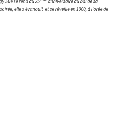
gy Sue se rend au 25
anniversaire du bal de sa
irée, elle s'évanouit et se réveille en 1960, à l'orée de