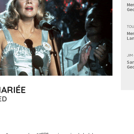
Mer
Geo
TOU
Mer
Lan
JIM
Sam
Geo
MARIÉE
ED
eme