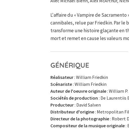
Avec Michael Biehn, Alex McArthur, Nic
L'affaire du « Vampire de Sacramento 
cannibales, relue par Friedkin. Par le 
transforme une histoire glaçante en thr
mort et remet en cause les valeurs mo
GÉNÉRIQUE
Réalisateur
: William Friedkin
Scénariste
: William Friedkin
Auteur de l'oeuvre originale
: William 
Sociétés de production
: De Laurentii
Producteur
: David Salven
Distributeur d'origine
: Metropolitan Fi
Directeur de la photographie
: Robert 
Compositeur de la musique originale
: 