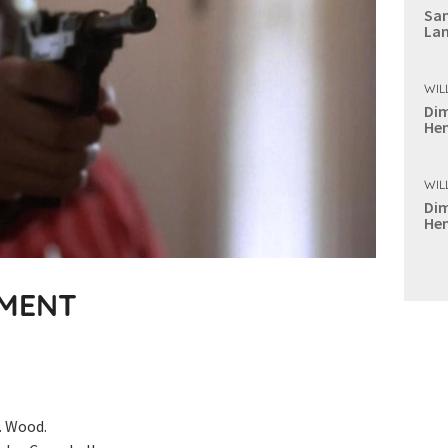
Sam
Lan
WIL
Dim
Hen
WIL
Dim
Hen
IMENT
. Wood.