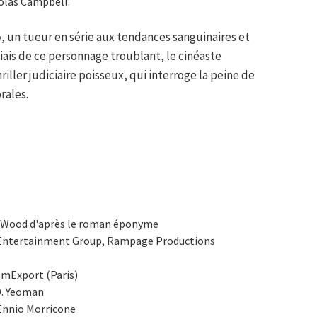
holas Campbell.
», un tueur en série aux tendances sanguinaires et
biais de ce personnage troublant, le cinéaste
iller judiciaire poisseux, qui interroge la peine de
rales.
P. Wood d'après le roman éponyme
s Entertainment Group, Rampage Productions
lmExport (Paris)
D. Yeoman
Ennio Morricone