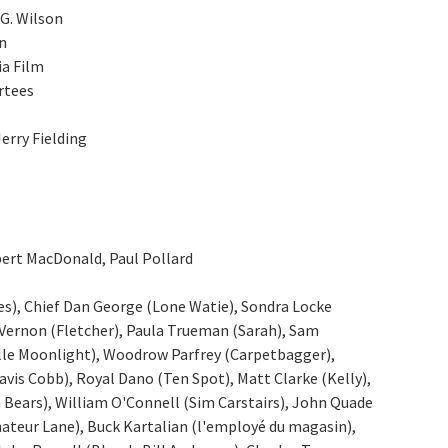
 G. Wilson
on
a Film
rtees
Jerry Fielding
bert MacDonald, Paul Pollard
es), Chief Dan George (Lone Watie), Sondra Locke
n Vernon (Fletcher), Paula Trueman (Sarah), Sam
lle Moonlight), Woodrow Parfrey (Carpetbagger),
is Cobb), Royal Dano (Ten Spot), Matt Clarke (Kelly),
 Bears), William O'Connell (Sim Carstairs), John Quade
nateur Lane), Buck Kartalian (l'employé du magasin),