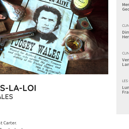
Mer
Geo
CLI
Dim
Hen
CLI
Ven
Lan
LES
S-LA-LOI
Lun
Fra
ALES
t Carter.