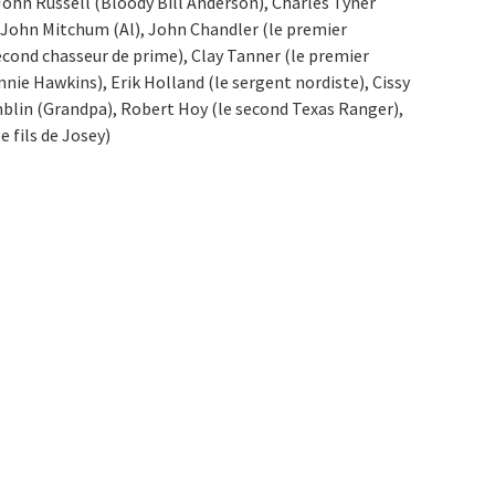
John Russell (Bloody Bill Anderson), Charles Tyner
, John Mitchum (Al), John Chandler (le premier
cond chasseur de prime), Clay Tanner (le premier
nie Hawkins), Erik Holland (le sergent nordiste), Cissy
lin (Grandpa), Robert Hoy (le second Texas Ranger),
 fils de Josey)