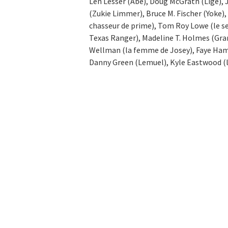
Len Lesser (Abe), Doug McGrath (Lige), 
(Zukie Limmer), Bruce M. Fischer (Yoke)
chasseur de prime), Tom Roy Lowe (le se
Texas Ranger), Madeline T. Holmes (Gran
Wellman (la femme de Josey), Faye Hamb
Danny Green (Lemuel), Kyle Eastwood (le