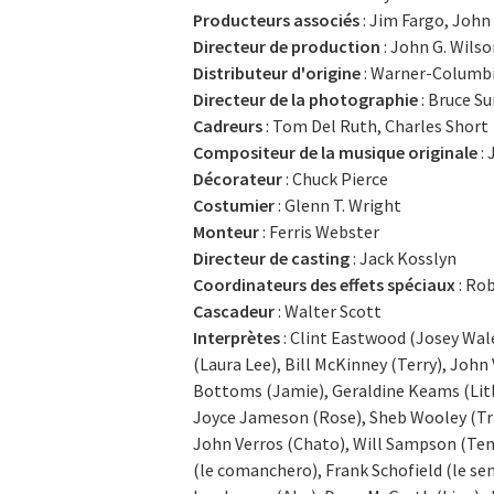
Producteurs associés
: Jim Fargo, John
Directeur de production
: John G. Wils
Distributeur d'origine
: Warner-Columbi
Directeur de la photographie
: Bruce Su
Cadreurs
: Tom Del Ruth, Charles Short
Compositeur de la musique originale
: 
Décorateur
: Chuck Pierce
Costumier
: Glenn T. Wright
Monteur
: Ferris Webster
Directeur de casting
: Jack Kosslyn
Coordinateurs des effets spéciaux
: Ro
Cascadeur
: Walter Scott
Interprètes
: Clint Eastwood (Josey Wal
(Laura Lee), Bill McKinney (Terry), Joh
Bottoms (Jamie), Geraldine Keams (Lit
Joyce Jameson (Rose), Sheb Wooley (Trav
John Verros (Chato), Will Sampson (Ten
(le comanchero), Frank Schofield (le se