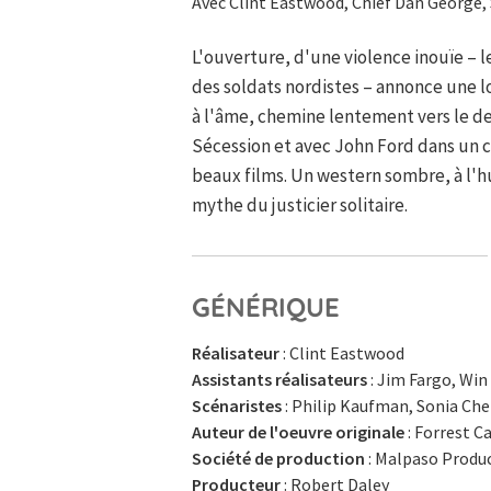
Avec Clint Eastwood, Chief Dan George,
L'ouverture, d'une violence inouïe – l
des soldats nordistes – annonce une 
à l'âme, chemine lentement vers le de
Sécession et avec John Ford dans un co
beaux films. Un western sombre, à l'h
mythe du justicier solitaire.
GÉNÉRIQUE
Réalisateur
: Clint Eastwood
Assistants réalisateurs
: Jim Fargo, Win
Scénaristes
: Philip Kaufman, Sonia Ch
Auteur de l'oeuvre originale
: Forrest C
Société de production
: Malpaso Produ
Producteur
: Robert Daley