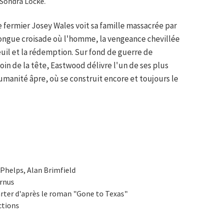
 Sondra Locke.
e fermier Josey Wales voit sa famille massacrée par
longue croisade où l'homme, la vengeance chevillée
uil et la rédemption. Sur fond de guerre de
in de la tête, Eastwood délivre l'un de ses plus
umanité âpre, où se construit encore et toujours le
 Phelps, Alan Brimfield
ernus
arter d'après le roman "Gone to Texas"
ctions