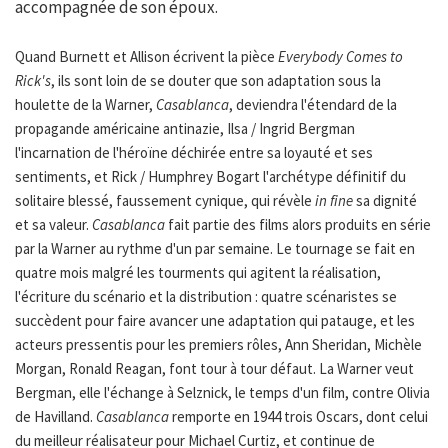
accompagnée de son époux.
Quand Burnett et Allison écrivent la pièce
Everybody Comes to
Rick's
, ils sont loin de se douter que son adaptation sous la
houlette de la Warner,
Casablanca
, deviendra l'étendard de la
propagande américaine antinazie, Ilsa / Ingrid Bergman
l'incarnation de l'héroïne déchirée entre sa loyauté et ses
sentiments, et Rick / Humphrey Bogart l'archétype définitif du
solitaire blessé, faussement cynique, qui révèle
in fine
sa dignité
et sa valeur.
Casablanca
fait partie des films alors produits en série
par la Warner au rythme d'un par semaine. Le tournage se fait en
quatre mois malgré les tourments qui agitent la réalisation,
l'écriture du scénario et la distribution : quatre scénaristes se
succèdent pour faire avancer une adaptation qui patauge, et les
acteurs pressentis pour les premiers rôles, Ann Sheridan, Michèle
Morgan, Ronald Reagan, font tour à tour défaut. La Warner veut
Bergman, elle l'échange à Selznick, le temps d'un film, contre Olivia
de Havilland.
Casablanca
remporte en 1944 trois Oscars, dont celui
du meilleur réalisateur pour Michael Curtiz, et continue de