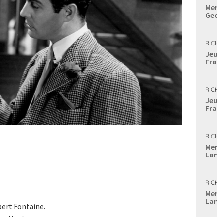
Mer
Geo
RIC
Jeu
Fra
RIC
Jeu
Fra
RIC
Mer
Lan
RIC
Mer
Lan
ert Fontaine.