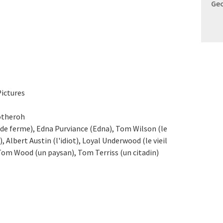
Geo
Pictures
Totheroh
 de ferme), Edna Purviance (Edna), Tom Wilson (le
 Albert Austin (l'idiot), Loyal Underwood (le vieil
om Wood (un paysan), Tom Terriss (un citadin)