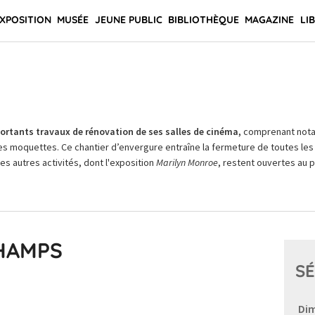
XPOSITION
MUSÉE
JEUNE PUBLIC
BIBLIOTHÈQUE
MAGAZINE
LI
rtants travaux de rénovation de ses salles de cinéma,
comprenant not
es moquettes. Ce chantier d’envergure entraîne la fermeture de toutes les 
Les autres activités, dont l'exposition
Marilyn Monroe
, restent ouvertes au pu
CHAMPS
SÉ
Dim