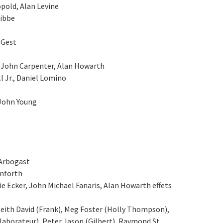
opold, Alan Levine
Kibbe
 Gest
 John Carpenter, Alan Howarth
ll Jr., Daniel Lomino
 John Young
 Arbogast
anforth
rie Ecker, John Michael Fanaris, Alan Howarth effets
Keith David (Frank), Meg Foster (Holly Thompson),
laborateur), Peter Jason (Gilbert), Raymond St.