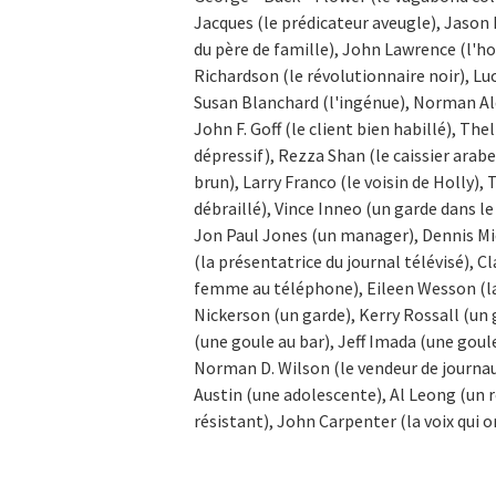
Jacques (le prédicateur aveugle), Jason R
du père de famille), John Lawrence (l'
Richardson (le révolutionnaire noir), Lu
Susan Blanchard (l'ingénue), Norman Ald
John F. Goff (le client bien habillé), T
dépressif), Rezza Shan (le caissier arab
brun), Larry Franco (le voisin de Holly),
débraillé), Vince Inneo (un garde dans l
Jon Paul Jones (un manager), Dennis Mic
(la présentatrice du journal télévisé), C
femme au téléphone), Eileen Wesson (la 
Nickerson (un garde), Kerry Rossall (un
(une goule au bar), Jeff Imada (une goul
Norman D. Wilson (le vendeur de journau
Austin (une adolescente), Al Leong (un 
résistant), John Carpenter (la voix qui 