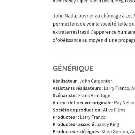
Avec Roddy Piper, Keith David, Meg Foste
John Nada, ouvrier au chômage à Los A
permettent de voir la société telle qu
extraterrestres à l'apparence humaine
d'obéissance au moyen d'une propaga
GÉNÉRIQUE
Réalisateur
: John Carpenter
Assistants réalisateurs
: Larry Franco, 
Scénariste
: Frank Armitage
Auteur de l'oeuvre originale
: Ray Nelso
Société de production
: Alive Films
Producteur
: Larry Franco
Producteur associé
: Sandy King
Producteurs délégués
: Shep Gordon, A