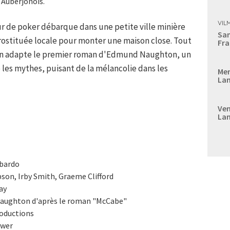
 Auberjonois.
VIL
ur de poker débarque dans une petite ville minière
Sam
prostituée locale pour monter une maison close. Tout
Fra
an adapte le premier roman d'Edmund Naughton, un
e les mythes, puisant de la mélancolie dans les
Mer
Lan
Ven
Lan
mbardo
n, Irby Smith, Graeme Clifford
ay
aughton d'après le roman "McCabe"
roductions
ower