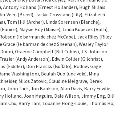
, Antony Holland (Ernest Hollander), Hugh Millais
der Veen (Breed), Jackie Crossland (Lily), Elizabeth
), Tom Hill (Archer), Linda Sorensen (Blanche),
(Eunice), Maysie Hoy (Maisie), Linda Kupecek (Ruth),
bson (le barman de chez McCabe), Jack Riley (Riley
ne Grace (le barman de chez Sheehan), Wesley Taylor
unn), Graeme Campbell (Bill Cubbs), J.S. Johnson
 Frazier (Andy Anderson), Edwin Collier (Gilchrist),
rns (Fiddler), Don Francks (Buffalo), Rodney Gage
dame Washington), Beulah Quo (une voix), Mina
chneider, Milos Zatovic, Claudine Melgrave, Derek
n, John Tuck, Jon Bankson, Alan Davis, Barry Fowlie,
ny Holland, Joan Maguire, Dale Wilson, Jimmy Eng, Bill
illiam Chu, Barry Tam, Louanne Hong-Louie, Thomas Ho,