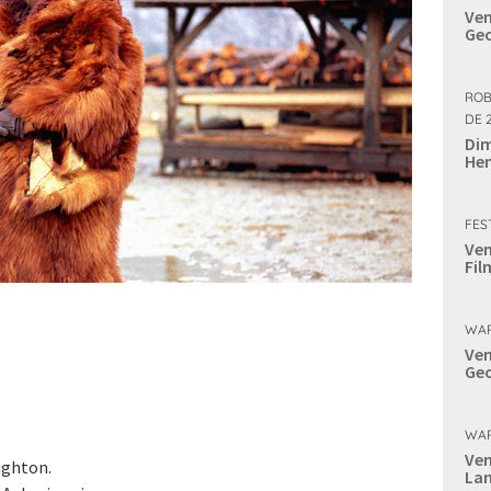
Ven
Geo
ROB
DE 
Dim
Hen
FES
Ven
Fil
WAR
Ven
Geo
WAR
Ven
ghton.
Lan