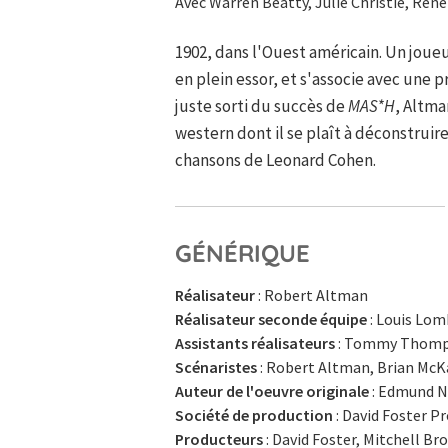
Avec Warren Beatty, Julie Christie, René
1902, dans l'Ouest américain. Un joue
en plein essor, et s'associe avec une 
juste sorti du succès de
M
A
S*H
, Altm
western dont il se plaît à déconstruir
chansons de Leonard Cohen.
GÉNÉRIQUE
Réalisateur
: Robert Altman
Réalisateur seconde équipe
: Louis Lo
Assistants réalisateurs
: Tommy Thompso
Scénaristes
: Robert Altman, Brian McK
Auteur de l'oeuvre originale
: Edmund N
Société de production
: David Foster P
Producteurs
: David Foster, Mitchell Br