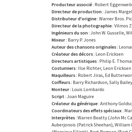
Producteur associé
: Robert Eggenweil
Directeur de production
: James Marge
Distributeur d'origine
: Warner Bros. Pi
Directeur de la photographie
: Vilmos 
Ingénieurs du son
: John W. Gusselle, W
Mixeur
: Barry P. Jones
Auteur des chansons originales
: Leona
Créateur des décors
: Leon Ericksen
Directeurs artistiques
: Philip E. Thomas
Costumiers
: Ilse Richter, Leon Ericksen
Maquilleurs
: Robert Jiras, Ed Butterwo
Coiffeurs
: Barry Richardson, Sally Baile
Monteur
: Louis Lombardo
Script
: Joan Maguire
Créateur du générique
: Anthony Golds
Coordinateurs des effets spéciaux
: Ma
Interprètes
: Warren Beatty (John Mc Cab
Auberjonois (Patrick Sheehan), William 
(Monsieur Elliott), Bert Remsen (Bart Co