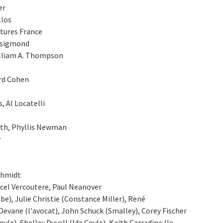
er
llos
ctures France
Zsigmond
illiam A. Thompson
rd Cohen
, Al Locatelli
rth, Phyllis Newman
y
chmidt
rcel Vercoutere, Paul Neanover
e), Julie Christie (Constance Miller), René
Devane (l'avocat), John Schuck (Smalley), Corey Fischer
yle), Shelley Duvall (Ida Coyle), Keith Carradine (le