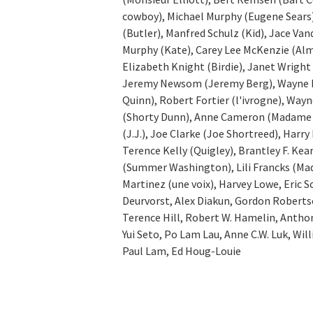
cowboy), Michael Murphy (Eugene Sears)
(Butler), Manfred Schulz (Kid), Jace Van
Murphy (Kate), Carey Lee McKenzie (Alma
Elizabeth Knight (Birdie), Janet Wright 
Jeremy Newsom (Jeremy Berg), Wayne Ro
Quinn), Robert Fortier (l'ivrogne), Way
(Shorty Dunn), Anne Cameron (Madame D
(J.J.), Joe Clarke (Joe Shortreed), Harry
Terence Kelly (Quigley), Brantley F. Kea
(Summer Washington), Lili Francks (Ma
Martinez (une voix), Harvey Lowe, Eric S
Deurvorst, Alex Diakun, Gordon Robertso
Terence Hill, Robert W. Hamelin, Antho
Yui Seto, Po Lam Lau, Anne C.W. Luk, W
Paul Lam, Ed Houg-Louie