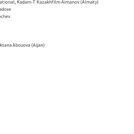
national, Kadam-T Kazakhfilm Aïmanov (Almaty)
radoxe
ochev
oksana Abouova (Aijan)