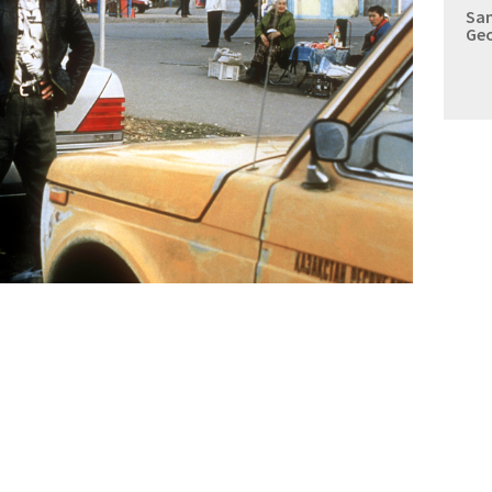
Sam
Geo