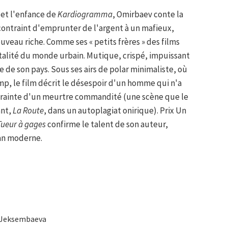
et l'enfance de
Kardiogramma
, Omirbaev conte la
contraint d'emprunter de l'argent à un mafieux,
uveau riche. Comme ses « petits frères » des films
talité du monde urbain. Mutique, crispé, impuissant
 de son pays. Sous ses airs de polar minimaliste, où
mp, le film décrit le désespoir d'un homme qui n'a
ontrainte d'un meurtre commandité (une scène que le
ant,
La Route
, dans un autoplagiat onirique). Prix Un
Tueur à gages
confirme le talent de son auteur,
an moderne.
a Jeksembaeva