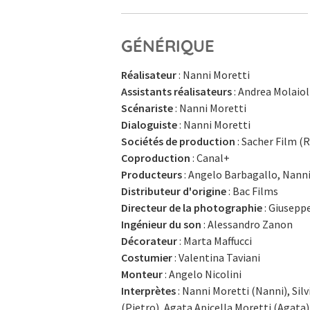
GÉNÉRIQUE
Réalisateur
: Nanni Moretti
Assistants réalisateurs
: Andrea Molaiol
Scénariste
: Nanni Moretti
Dialoguiste
: Nanni Moretti
Sociétés de production
: Sacher Film (R
Coproduction
: Canal+
Producteurs
: Angelo Barbagallo, Nann
Distributeur d'origine
: Bac Films
Directeur de la photographie
: Giusepp
Ingénieur du son
: Alessandro Zanon
Décorateur
: Marta Maffucci
Costumier
: Valentina Taviani
Monteur
: Angelo Nicolini
Interprètes
: Nanni Moretti (Nanni), Silvi
(Pietro), Agata Apicella Moretti (Agata