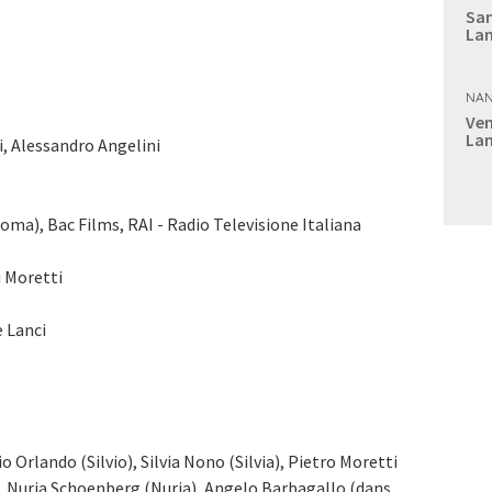
Sam
Lan
NAN
Ven
Lan
i, Alessandro Angelini
oma), Bac Films, RAI - Radio Televisione Italiana
i Moretti
e Lanci
o Orlando (Silvio), Silvia Nono (Silvia), Pietro Moretti
), Nuria Schoenberg (Nuria), Angelo Barbagallo (dans