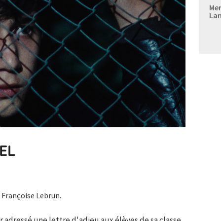
Mer
Lan
EL
 Françoise Lebrun.
ir adressé une lettre d'adieu aux élèves de sa classe.