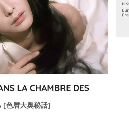
NIK
Lun
Fra
DANS LA CHAMBRE DES
WA [色暦大奥秘話]