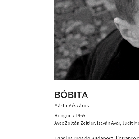
BÓBITA
Márta Mészáros
Hongrie / 1965
Avec Zoltán Zeitler, István Avar, Judit M
Dans les rues de Budapest, l'errance 