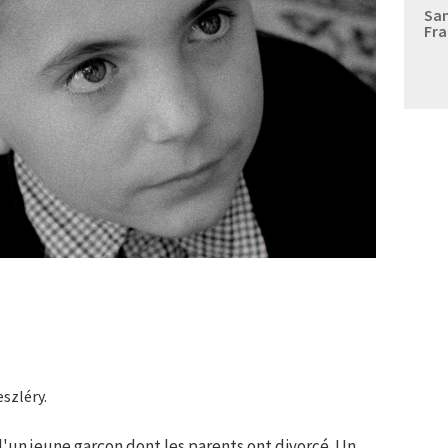
Sam
Fra
eszléry.
d'un jeune garçon dont les parents ont divorcé. Un