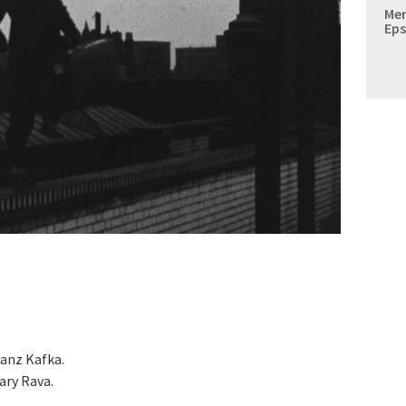
Mer
Eps
anz Kafka.
ary Rava.