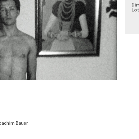
Dim
Lot
oachim Bauer.