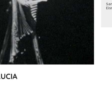
Sam
Eis
LUCIA