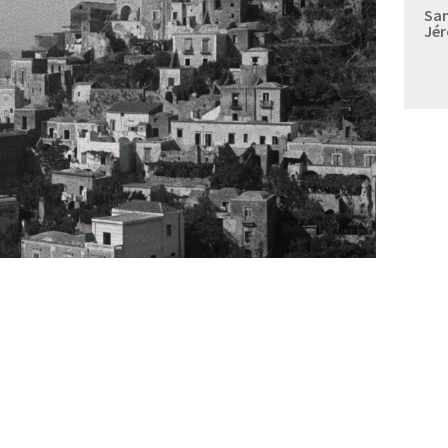
Sam
Jér