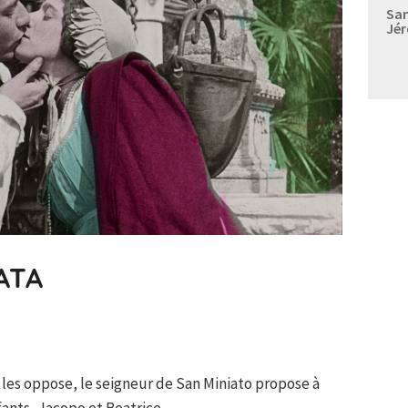
Sam
Jér
IATA
 les oppose, le seigneur de San Miniato propose à
fants, Jacopo et Beatrice.