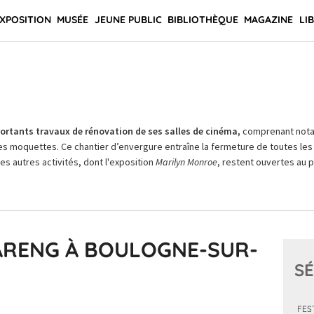
XPOSITION
MUSÉE
JEUNE PUBLIC
BIBLIOTHÈQUE
MAGAZINE
LI
rtants travaux de rénovation de ses salles de cinéma,
comprenant not
es moquettes. Ce chantier d’envergure entraîne la fermeture de toutes les 
Les autres activités, dont l'exposition
Marilyn Monroe
, restent ouvertes au pu
HARENG À BOULOGNE-SUR-
SÉ
FES